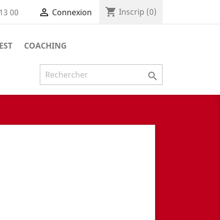
shopping_cart

Inscrip
(0)
 13 00
Connexion
EST
COACHING
