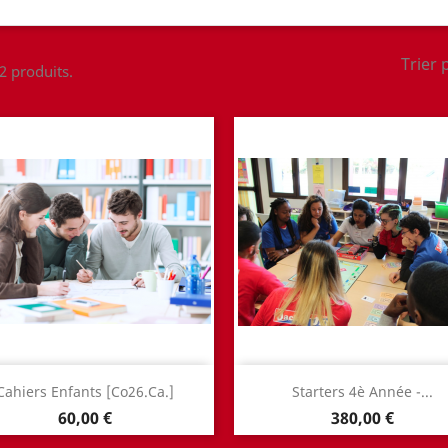
Trier 
 2 produits.
Aperçu rapide
Aperçu rapide


Cahiers Enfants [Co26.Ca.]
Starters 4è Année -...
Prix
Prix
60,00 €
380,00 €