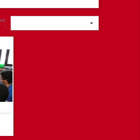
par

: