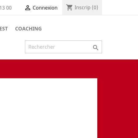
shopping_cart

Inscrip
(0)
 13 00
Connexion
EST
COACHING
