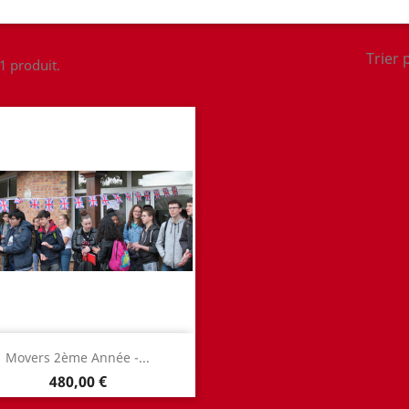
Trier 
 1 produit.
Aperçu rapide

Movers 2ème Année -...
Prix
480,00 €